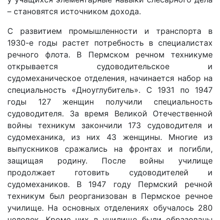
– становятся источником дохода.
С развитием промышленности и транспорта в
1930-е годы растет потребность в специалистах
речного флота. В Пермском речном техникуме
открывается судоводительское и
судомеханическое отделения, начинается набор на
специальность «Дноуглубитель». С 1931 по 1947
годы 127 женщин получили специальность
судоводителя. За время Великой Отечественной
войны техникум закончили 173 судоводителя и
судомеханика, из них 43 женщины. Многие из
выпускников сражались на фронтах и погибли,
защищая родину. После войны училище
продолжает готовить судоводителей и
судомехаников. В 1947 году Пермский речной
техникум был реорганизован в Пермское речное
училище. На основных отделениях обучалось 280
человек. Кроме них в училище были образованы