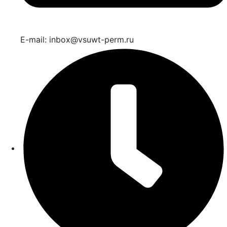
E-mail: inbox@vsuwt-perm.ru