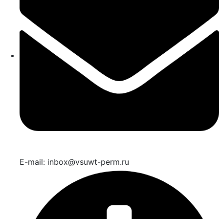
E-mail: inbox@vsuwt-perm.ru