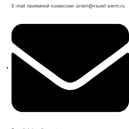
E-mail приемной комиссии: priem@vsuwt-perm.ru