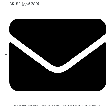
85-52 (доб.780)
E-mail приемной комиссии: priem@vsuwt-perm.ru