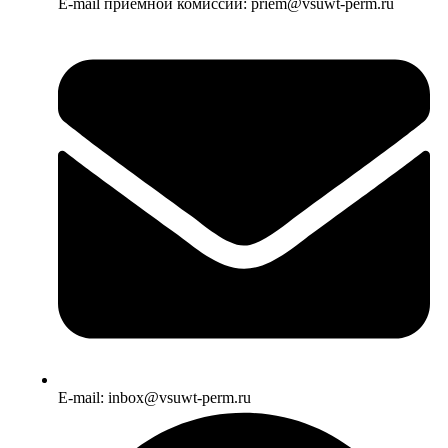
E-mail приемной комиссии: priem@vsuwt-perm.ru
E-mail: inbox@vsuwt-perm.ru