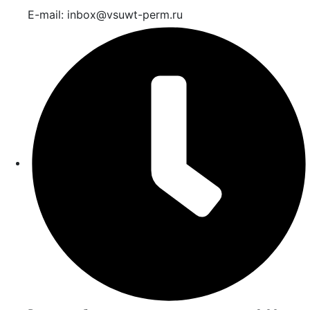
E-mail: inbox@vsuwt-perm.ru