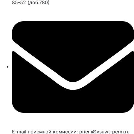
85-52 (доб.780)
E-mail приемной комиссии: priem@vsuwt-perm.ru