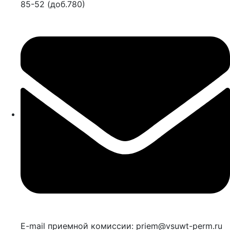
85-52 (доб.780)
E-mail приемной комиссии: priem@vsuwt-perm.ru