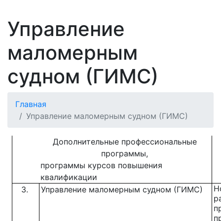
Управление
маломерным
судном (ГИМС)
Главная
Управление маломерным судном (ГИМС)
Дополнительные профессиональные
программы,
программы курсов повышения
квалификации
Н
З.
Управление маломерным судном
(ГИМС)
р
п
п