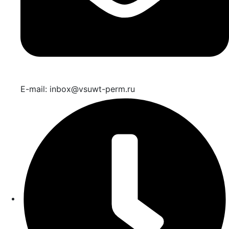
E-mail: inbox@vsuwt-perm.ru