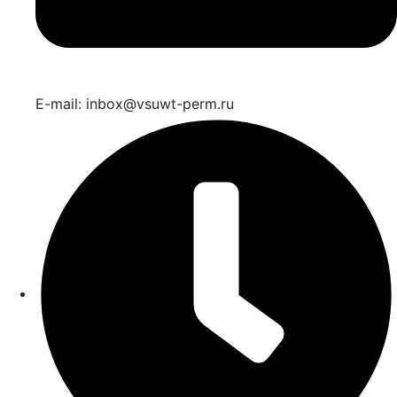
E-mail: inbox@vsuwt-perm.ru