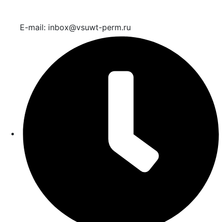
E-mail: inbox@vsuwt-perm.ru