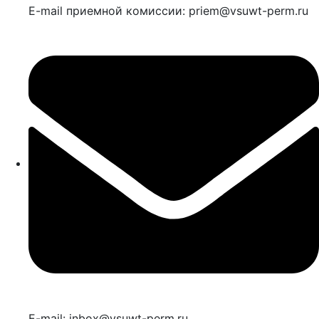
E-mail приемной комиссии: priem@vsuwt-perm.ru
E-mail: inbox@vsuwt-perm.ru