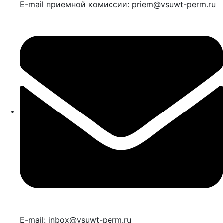
E-mail приемной комиссии: priem@vsuwt-perm.ru
E-mail: inbox@vsuwt-perm.ru