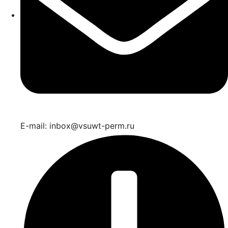
E-mail: inbox@vsuwt-perm.ru