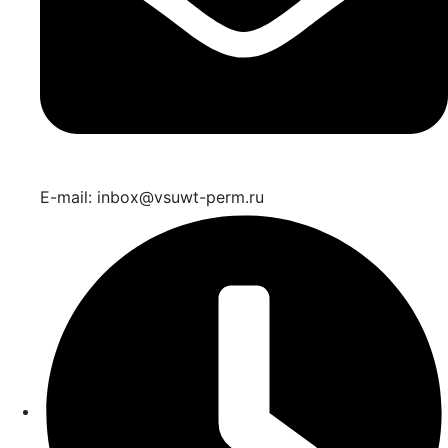
E-mail: inbox@vsuwt-perm.ru