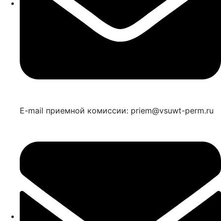
E-mail приемной комиссии: priem@vsuwt-perm.ru