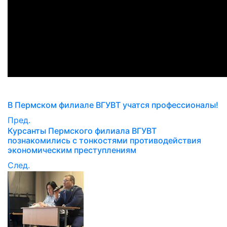
В Пермском филиале ВГУВТ учатся профессионалы!
Пред.
Курсанты Пермского филиала ВГУВТ
познакомились с тонкостями противодействия
экономическим преступлениям
След.