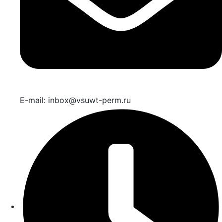
E-mail: inbox@vsuwt-perm.ru