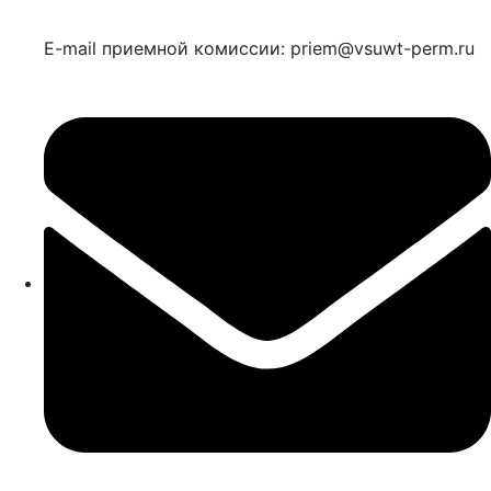
E-mail приемной комиссии: priem@vsuwt-perm.ru