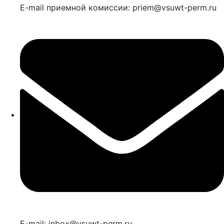
E-mail приемной комиссии: priem@vsuwt-perm.ru
E-mail: inbox@vsuwt-perm.ru