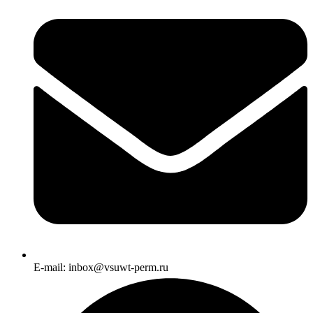
E-mail: inbox@vsuwt-perm.ru