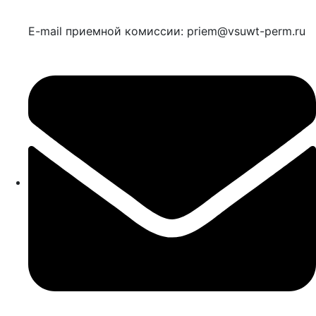
E-mail приемной комиссии: priem@vsuwt-perm.ru