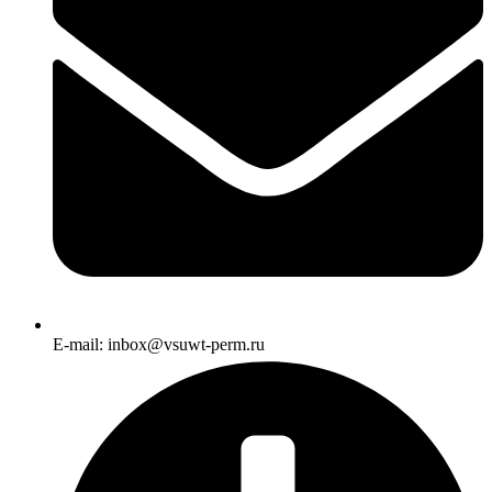
E-mail: inbox@vsuwt-perm.ru