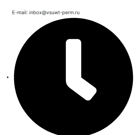
E-mail: inbox@vsuwt-perm.ru