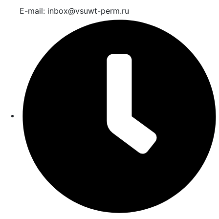
E-mail: inbox@vsuwt-perm.ru