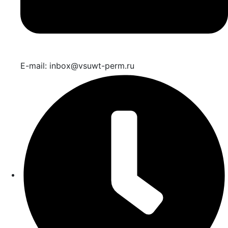
E-mail: inbox@vsuwt-perm.ru