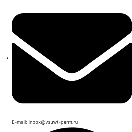
E-mail: inbox@vsuwt-perm.ru