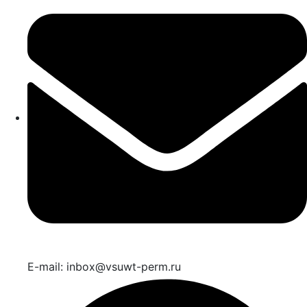
E-mail: inbox@vsuwt-perm.ru