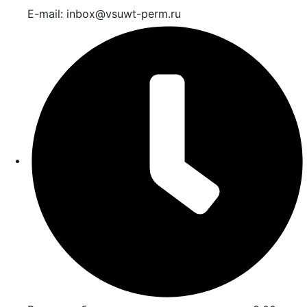
E-mail: inbox@vsuwt-perm.ru