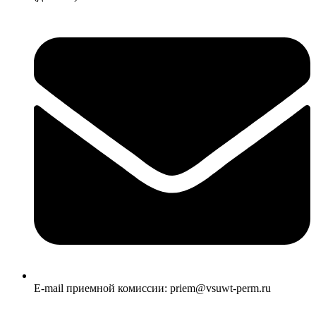
E-mail приемной комиссии: priem@vsuwt-perm.ru