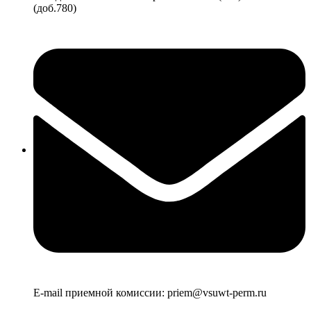
(доб.780)
E-mail приемной комиссии: priem@vsuwt-perm.ru