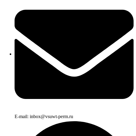
E-mail: inbox@vsuwt-perm.ru