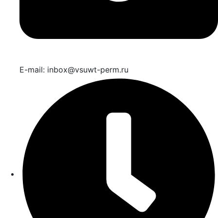
E-mail: inbox@vsuwt-perm.ru