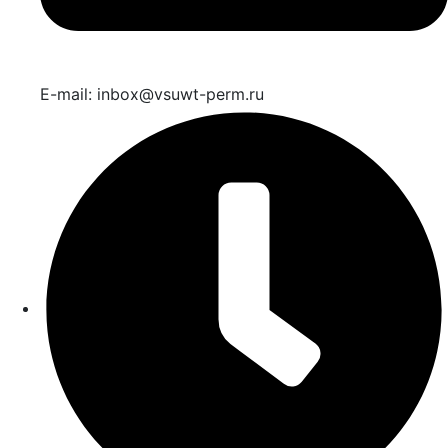
E-mail: inbox@vsuwt-perm.ru