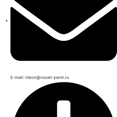
E-mail: inbox@vsuwt-perm.ru