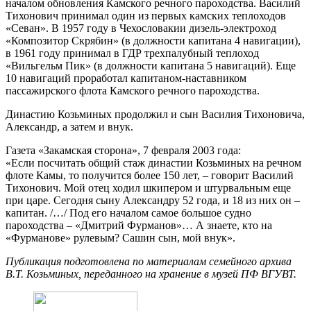
началом обновления Камского речного пароходства. Василий
Тихонович принимал один из первых камских теплоходов
«Севан». В 1957 году в Чехословакии дизель-электроход
«Композитор Скрябин» (в должности капитана 4 навигации),
в 1961 году принимал в ГДР трехпалубный теплоход
«Вильгельм Пик» (в должности капитана 5 навигаций). Еще
10 навигаций проработал капитаном-наставником
пассажирского флота Камского речного пароходства.
Династию Козьминых продолжил и сын Василия Тихоновича,
Александр, а затем и внук.
Газета «Закамская сторона», 7 февраля 2003 года:
«Если посчитать общий стаж династии Козьминых на речном
флоте Камы, то получится более 150 лет, – говорит Василий
Тихонович. Мой отец ходил шкипером и штурвальным еще
при царе. Сегодня сыну Александру 52 года, и 18 из них он –
капитан. /…/ Под его началом самое большое судно
пароходства – «Дмитрий Фурманов»… А знаете, кто на
«Фурманове» рулевым? Сашин сын, мой внук».
Публикация подготовлена по материалам семейного архива
В.Т. Козьминых, переданного на хранение в музей ПФ ВГУВТ.