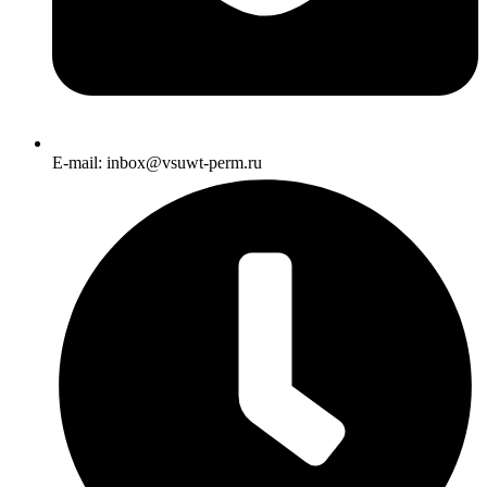
E-mail: inbox@vsuwt-perm.ru