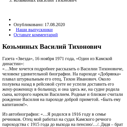
Козьминых Василий Тихонович
Опубликовано:
17.08.2020
Наши выпускники
Оставьте комментарий
Козьминых Василий Тихонович
Газета «Звезда», 16 ноября 1971 года, «Один из Камской
династии»:
«…Мне хочется подробнее рассказать о Василии Тихоновиче,
человеке удивительной биографии. На пароходе «Добрянка»
плавал штурвальным его отец, Тихон Иванович. Около
полувека назад в рейсовой суете не успели доставить его
жену-роженицу в больницу, и она здесь же, на судне родила
сына, которого нарекли Василием. Родные и близкие считали
рождение Василия на пароходе доброй приметой. «Быть ему
капитаном!».
Из автобиографии: «…Я родился в 1916 году в семье
речников. Отец мой работал на судах Камского речного
пароходства с 1915 года до выхода на пенсию/…/. Дядя – брат