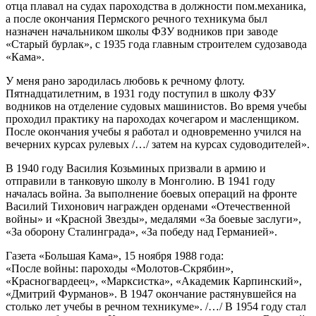
отца плавал на судах пароходства в должности пом.механика,
а после окончания Пермского речного техникума был
назначен начальником школы ФЗУ водников при заводе
«Старый бурлак», с 1935 года главным строителем судозавода
«Кама».
У меня рано зародилась любовь к речному флоту.
Пятнадцатилетним, в 1931 году поступил в школу ФЗУ
водников на отделение судовых машинистов. Во время учебы
проходил практику на пароходах кочегаром и масленщиком.
После окончания учебы я работал и одновременно учился на
вечерних курсах рулевых /…/ затем на курсах судоводителей».
В 1940 году Василия Козьминых призвали в армию и
отправили в танковую школу в Монголию. В 1941 году
началась война. За выполнение боевых операций на фронте
Василий Тихонович награжден орденами «Отечественной
войны» и «Красной Звезды», медалями «За боевые заслуги»,
«За оборону Сталинграда», «За победу над Германией».
Газета «Большая Кама», 15 ноября 1988 года:
«После войны: пароходы «Молотов-Скрябин»,
«Красногвардеец», «Марксистка», «Академик Карпинский»,
«Дмитрий Фурманов». В 1947 окончание растянувшейся на
столько лет учебы в речном техникуме». /…/ В 1954 году стал